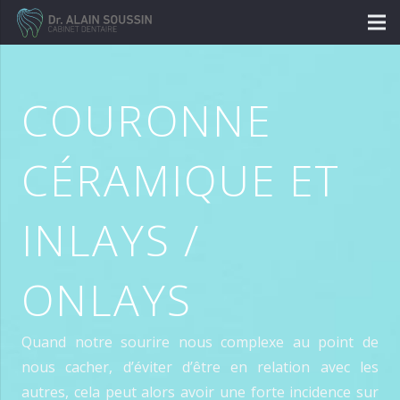
COURONNE
CÉRAMIQUE ET
INLAYS /
ONLAYS
Quand notre sourire nous complexe au point de
nous cacher, d’éviter d’être en relation avec les
autres, cela peut alors avoir une forte incidence sur