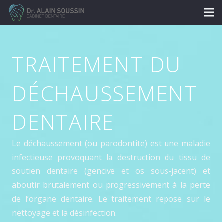
TRAITEMENT DU
DÉCHAUSSEMENT
DENTAIRE
Le déchaussement (ou parodontite) est une maladie
infectieuse provoquant la destruction du tissu de
soutien dentaire (gencive et os sous-jacent) et
aboutir brutalement ou progressivement à la perte
de l’organe dentaire. Le traitement repose sur le
nettoyage et la désinfection.